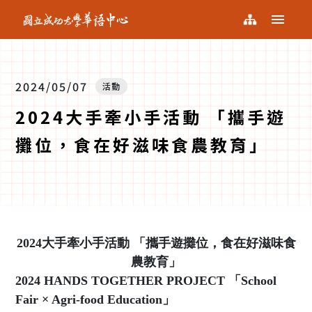
NCKU KCLC
選單
國
網站導覽
立
成
功
大
2024/05/07
活動
學
華
2024大手牽小手活動 「攜手遊
語
中
攤位，食在好滋味食農教育」
心
2024
大手牽小手活動
「攜手遊攤位，食在好滋味食
農教育」
2024 HANDS TOGETHER PROJECT 「
School
Fair × Agri-food Education」