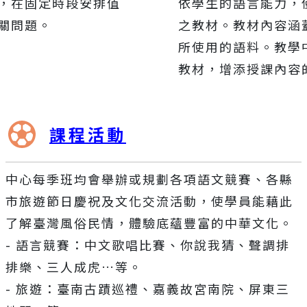
，在固定時段安排值
依學生的語言能力，
關問題。
之教材。教材內容涵
所使用的語料。教學
教材，增添授課內容
課程活動
中心每季班均會舉辦或規劃各項語文競賽、各縣
市旅遊節日慶祝及文化交流活動，使學員能藉此
了解臺灣風俗民情，體驗底蘊豐富的中華文化。
- 語言競賽：中文歌唱比賽、你說我猜、聲調排
排樂、三人成虎…等。
- 旅遊：臺南古蹟巡禮、嘉義故宮南院、屏東三