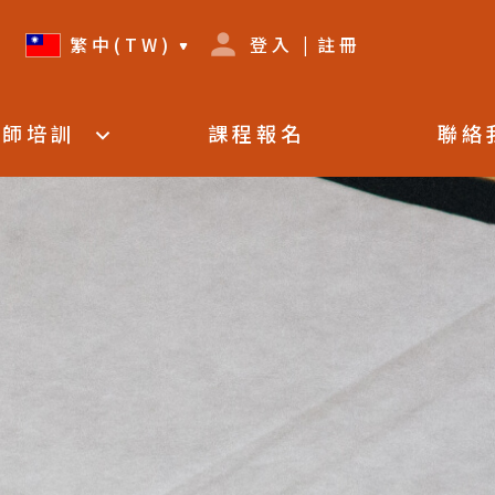
繁中(TW)
登入
|
註冊
覽
教師培訓
課程報名
聯絡