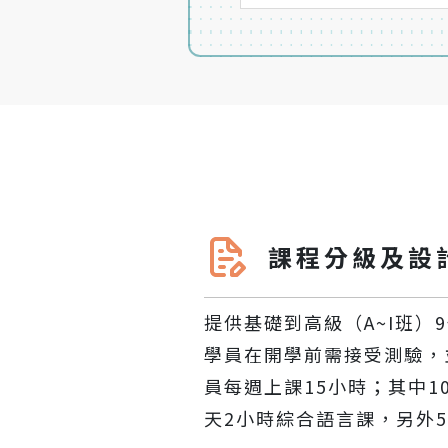
課程分級及設
提供基礎到高級（A~I班）
學員在開學前需接受測驗，
員每週上課15小時；其中1
天2小時綜合語言課，另外