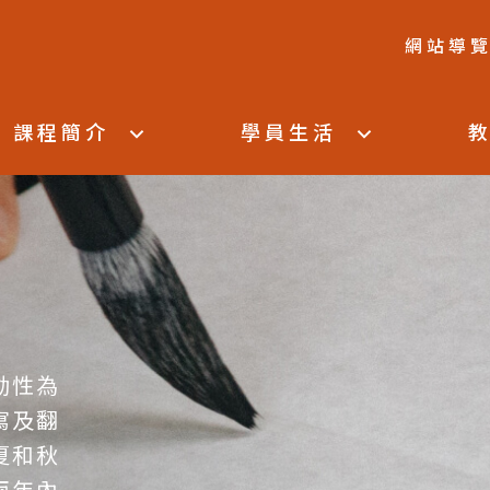
網站導
課程簡介
學員生活
動性為
寫及翻
夏和秋
兩年內