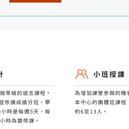
計
小班授課
9個等級的語言課程。
為增加課堂參與的機
並依據成績分班。學
本中心的團體班課程
0小時是每週5天，每
約6至13人。
5小時為選修課。