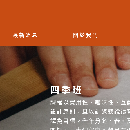
國
NCKU KCLC
立
成
功
大
學
最新消息
關於我們
華
語
中
心
四季班
課程以實用性、趣味性、互
設計原則，且以訓練聽說讀
譯為目標。全年分冬、春、
四期，共十個程度。學員在