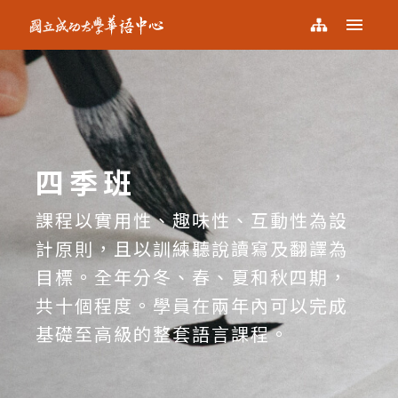
NCKU KCLC
選單
國
網站導覽
立
成
功
大
學
華
語
中
四季班
心
課程以實用性、趣味性、互動性為設
計原則，且以訓練聽說讀寫及翻譯為
目標。全年分冬、春、夏和秋四期，
共十個程度。學員在兩年內可以完成
基礎至高級的整套語言課程。