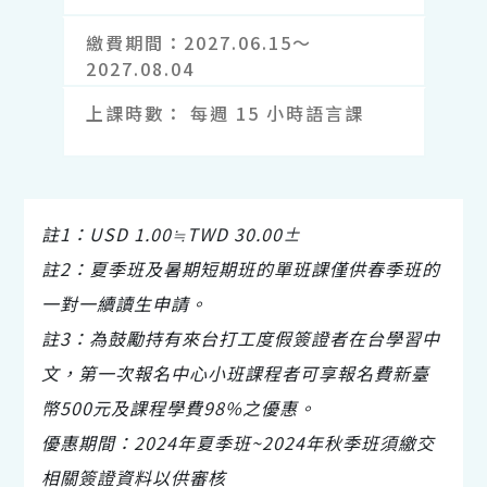
繳費期間
2027.06.15～
2027.08.04
上課時數
每週 15 小時語言課
註1：USD 1.00≒TWD 30.00±
註2：夏季班及暑期短期班的單班課僅供春季班的
一對一續讀生申請。
註3：為鼓勵持有來台打工度假簽證者在台學習中
文，第一次報名中心小班課程者可享報名費新臺
幣500元及課程學費98%之優惠。
優惠期間：2024年夏季班~2024年秋季班須繳交
相關簽證資料以供審核