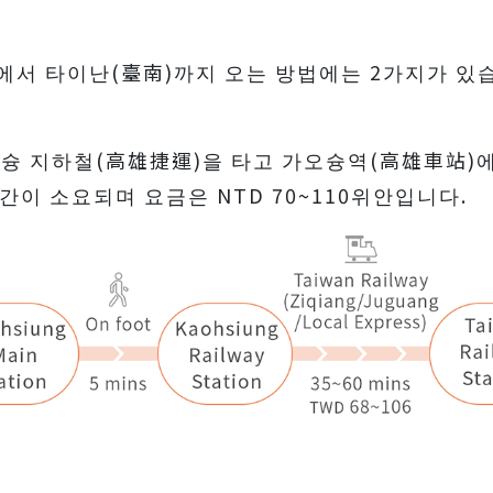
서 타이난(臺南)까지 오는 방법에는 2가지가 있
슝 지하철(高雄捷運)을 타고 가오슝역(高雄車站)에
간이 소요되며 요금은 NTD 70~110위안입니다.