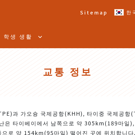
한
Sitemap
학생 생활
교통 정보
)과 가오슝 국제공항(KHH), 타이중 국제공항(TXG
은 타이베이에서 남쪽으로 약 305km(189마일),
쪽으로 약 154km(95마일) 떨어진 곳에 위치합니