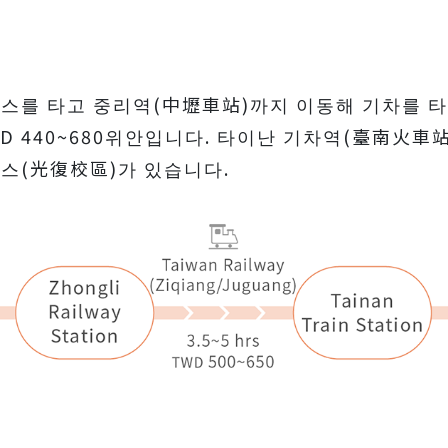
스를 타고 중리역(中壢車站)까지 이동해 기차를 타고
NTD 440~680위안입니다. 타이난 기차역(臺南火車
스(光復校區)가 있습니다.