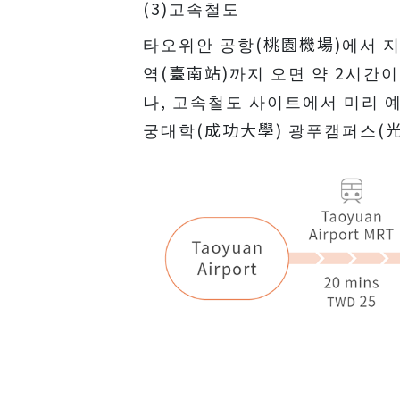
(3)고속철도
타오위안 공항(桃園機場)에서 지
역(臺南站)까지 오면 약 2시간이
나, 고속철도 사이트에서 미리 
궁대학(成功大學) 광푸캠퍼스(光