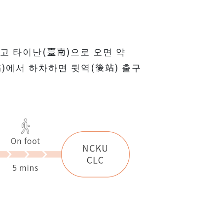
 타이난(臺南)으로 오면 약 
站)에서 하차하면 뒷역(後站) 출구